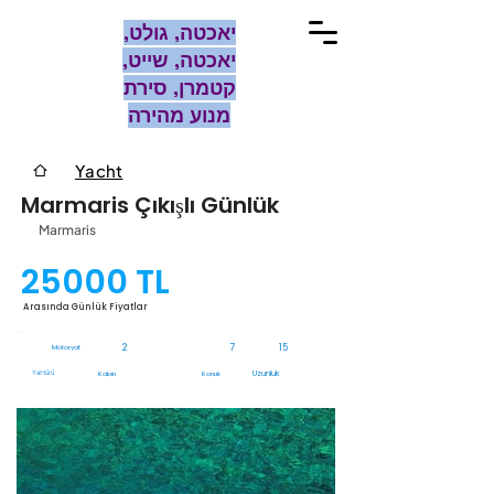
יאכטה, גולט,
יאכטה, שייט,
קטמרן, סירת
מנוע מהירה
Yacht
Marmaris Çıkışlı Günlük
Marmaris
25000 TL
Arasında Günlük Fiyatlar
2
7
15
Motoryat
Yat türü
Uzunluk
Kabin
Konuk