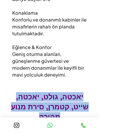
Konaklama

Konforlu ve donanımlı kabinler ile 
misafirlerin rahatı ön planda 
tutulmaktadır.

Eğlence & Konfor

Geniş oturma alanları, 
güneşlenme güvertesi ve 
modern donanımlar ile keyifli bir 
mavi yolculuk deneyimi.
יאכטה, גולט, יאכטה,
שייט, קטמרן, סירת מנוע
מהירה