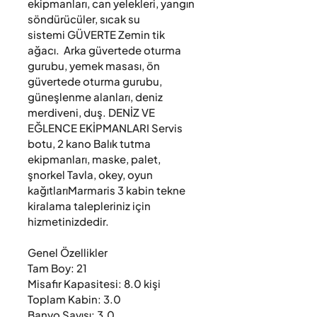
ekipmanları, can yelekleri, yangın 
söndürücüler, sıcak su 
sistemi GÜVERTE Zemin tik 
ağacı.  Arka güvertede oturma 
gurubu, yemek masası, ön 
güvertede oturma gurubu, 
güneşlenme alanları, deniz 
merdiveni, duş. DENİZ VE 
EĞLENCE EKİPMANLARI Servis 
botu, 2 kano Balık tutma 
ekipmanları, maske, palet, 
şnorkel Tavla, okey, oyun 
kağıtlarıMarmaris 3 kabin tekne 
kiralama talepleriniz için 
hizmetinizdedir.

Genel Özellikler

Tam Boy: 21

Misafir Kapasitesi: 8.0 kişi

Toplam Kabin: 3.0

Banyo Sayısı: 3.0
